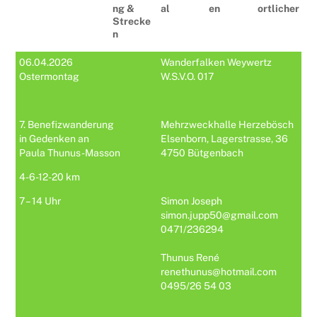
ng &
al
en
ortlicher
Strecke
n
06.04.2026
Wanderfalken Weywertz
Ostermontag
W.S.V.O. 017
7. Benefizwanderung
Mehrzweckhalle Herzebösch
in Gedenken an
Elsenborn, Lagerstrasse, 36
Paula Thunus-Masson
4750 Bütgenbach
4-6-12-20 km
7 – 14 Uhr
Simon Joseph
simon.jupp50@gmail.com
0471/236294
Thunus René
renethunus@hotmail.com
0495/26 54 03