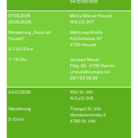
0470/937818
27.06.2026
Micky-Mäuse Hauset
28.06.2026
W.S.V.O. 007
Wanderung „Rund um
Mehrzweckhalle
Hauset“
Kirchstrasse, 97
4730 Hauset
3-7-10-15 km
7 – 14 Uhr
Jacques Mauel
Flög, 82 – 4730 Raeren
j.mauel@euregio.net
087/63 08 09
04.07.2026
RSV St. Vith
W.S.V.O. 015
Wanderung
Triangel St. Vith
Vennbahnstraße 2
5-10 km
4780 St. Vith