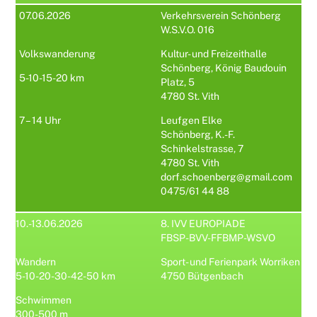
07.06.2026
Verkehrsverein Schönberg
W.S.V.O. 016
Volkswanderung
Kultur- und Freizeithalle
Schönberg, König Baudouin
5-10-15-20 km
Platz, 5
4780 St. Vith
7 – 14 Uhr
Leufgen Elke
Schönberg, K.-F.
Schinkelstrasse, 7
4780 St. Vith
dorf.schoenberg@gmail.com
0475/61 44 88
10.-13.06.2026
8. IVV EUROPIADE
FBSP-BVV-FFBMP-WSVO
Wandern
Sport- und Ferienpark Worriken
5-10-20-30-42-50 km
4750 Bütgenbach
Schwimmen
300-500 m