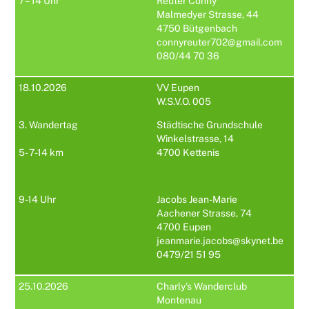
7 – 14 Uhr
Reuter Conny
Malmedyer Strasse, 44
4750 Bütgenbach
connyreuter702@gmail.com
080/44 70 36
18.10.2026
VV Eupen
W.S.V.O. 005
3. Wandertag
Städtische Grundschule
Winkelstrasse, 14
5- 7-14 km
4700 Kettenis
9-14 Uhr
Jacobs Jean-Marie
Aachener Strasse, 74
4700 Eupen
jeanmarie.jacobs@skynet.be
0479/21 51 95
25.10.2026
Charly’s Wanderclub
Montenau