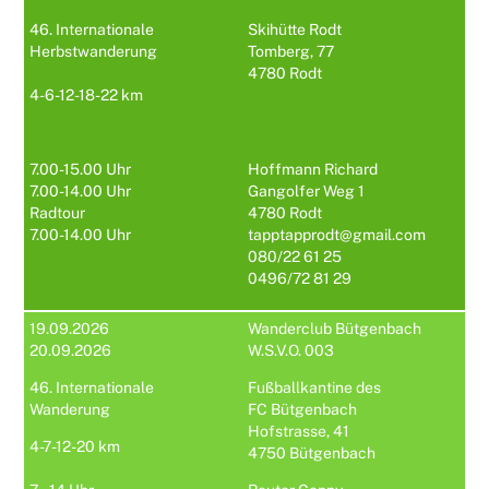
46. Internationale
Skihütte Rodt
Herbstwanderung
Tomberg, 77
4780 Rodt
4-6-12-18-22 km
7.00-15.00 Uhr
Hoffmann Richard
7.00-14.00 Uhr
Gangolfer Weg 1
Radtour
4780 Rodt
7.00-14.00 Uhr
tapptapprodt@gmail.com
080/22 61 25
0496/72 81 29
19.09.2026
Wanderclub Bütgenbach
20.09.2026
W.S.V.O. 003
46. Internationale
Fußballkantine des
Wanderung
FC Bütgenbach
Hofstrasse, 41
4-7-12-20 km
4750 Bütgenbach