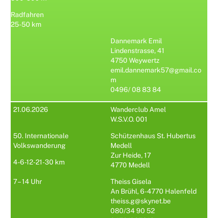
Radfahren
25-50 km
Dannemark Emil
Lindenstrasse, 41
4750 Weywertz
emil.dannemark57@gmail.co
m
0496/ 08 83 84
21.06.2026
Wanderclub Amel
W.S.V.O. 001
50. Internationale
Schützenhaus St. Hubertus
Volkswanderung
Medell
Zur Heide, 17
4-6-12-21-30 km
4770 Medell
7 – 14 Uhr
Theiss Gisela
An Brühl, 6-4770 Halenfeld
theiss.g@skynet.be
080/34 90 52