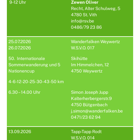
9-12 Uhr
Zewen Oliver
Recht, Alter Schulweg, 5
4780 St. Vith
info@rsv.be
0486/79 23 86
25.07.2026
Wanderfalken Weywertz
26.07.2026
W.S.V.O. 017
50. Internationale
Skihütte
Sommerwanderung und 5
Im Himmelchen, 12
Nationencup
4750 Weywertz
4-6-12-20-25-30-43-50 km
6.30 – 14.00 Uhr
Simon Joseph Jupp
Kalterherbergerstr.9
4750 Bütgenbach
j.simon@wanderfalken.be
0471/23 62 94
13.09.2026
Tapp-Tapp Rodt
W.S.V.O. 014